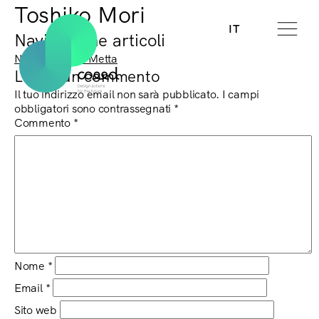
Toshiko Mori
IT
Navigazione articoli
Next:
Annalisa Metta
Lascia un commento
Il tuo indirizzo email non sarà pubblicato.
I campi
obbligatori sono contrassegnati
*
Commento
*
Nome
*
Email
*
Sito web