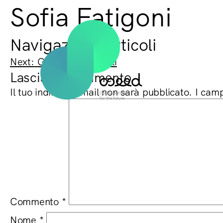
Sofia Fatigoni
Navigazione articoli
Next:
Gianluca Falcinelli
Lascia un commento
Il tuo indirizzo email non sarà pubblicato.
I camp
Commento
*
Nome
*