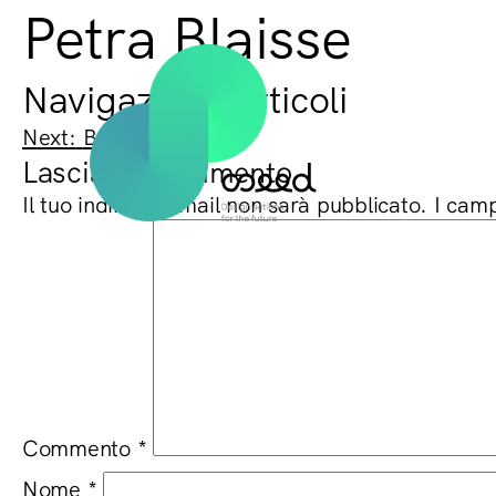
Petra Blaisse
Navigazione articoli
Next:
Barbara Binelli
Lascia un commento
Il tuo indirizzo email non sarà pubblicato.
I camp
Commento
*
Nome
*