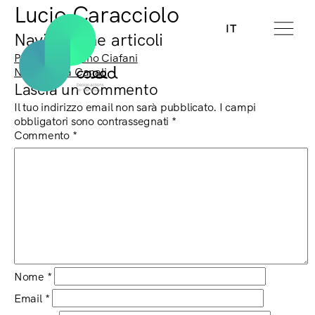
Lucio Caracciolo
IT
Navigazione articoli
Previous:
Stefano Ciafani
Next:
Laura Canali
Lascia un commento
Il tuo indirizzo email non sarà pubblicato.
I campi
obbligatori sono contrassegnati
*
Commento
*
Nome
*
Email
*