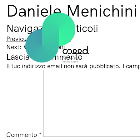
Daniele Menichini
Navigazione articoli
Previous:
Luca Molinari
Next:
Walter Mariotti
Lascia un commento
Il tuo indirizzo email non sarà pubblicato.
I camp
Commento
*